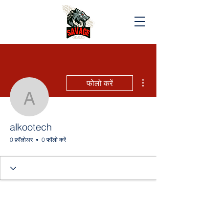
अधिक कार्रवाइयाँ
फोलो करें
alkootech
alkootech
0 फ़ॉलोअर
0 फॉलो करें