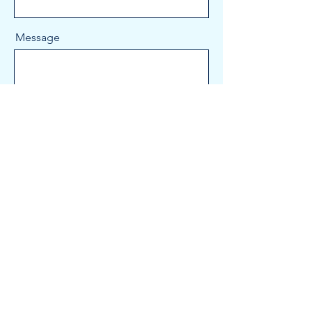
Message
Send
कानूनी :
गोपनीयता नीति
यह विजेट लोड नहीं हुआ
फिर से प्रयास करने के लिए इस पेज को रिफ्रेश करें।
नियम एवं शर्तें