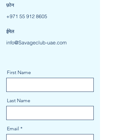
फ़ोन
+971 55 912 8605
ईमेल
info@Savageclub-uae.com
First Name
Last Name
Email