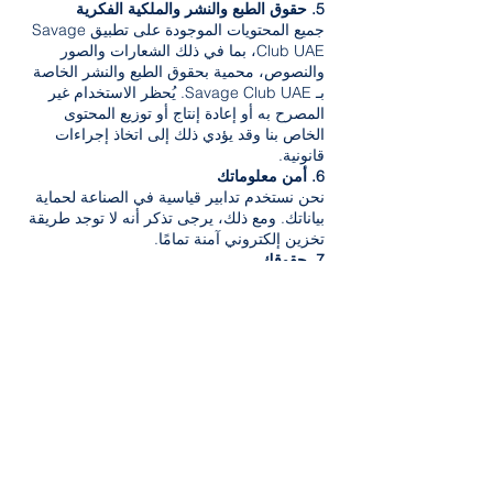
5. حقوق الطبع والنشر والملكية الفكرية
جميع المحتويات الموجودة على تطبيق Savage
Club UAE، بما في ذلك الشعارات والصور
والنصوص، محمية بحقوق الطبع والنشر الخاصة
بـ Savage Club UAE. يُحظر الاستخدام غير
المصرح به أو إعادة إنتاج أو توزيع المحتوى
الخاص بنا وقد يؤدي ذلك إلى اتخاذ إجراءات
قانونية.
6. أمن معلوماتك
نحن نستخدم تدابير قياسية في الصناعة لحماية
بياناتك. ومع ذلك، يرجى تذكر أنه لا توجد طريقة
تخزين إلكتروني آمنة تمامًا.
7. حقوقك
لديك الحق في الوصول إلى معلوماتك الشخصية
داخل التطبيق أو تصحيحها أو حذفها. كما يمكنك
أيضًا إلغاء الاشتراك في أي خدمات تعتمد على
الموقع.
8. التغييرات على سياسة الخصوصية هذه
يجوز لنا تحديث سياسة الخصوصية هذه حسب
الضرورة. وسنقوم بإخطار المستخدمين
بالتغييرات المهمة.
اتصل بنا
لأي أسئلة بخصوص سياسة الخصوصية هذه،
يرجى الاتصال بنا على
info@savageclub-