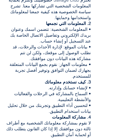
تحترم Savage Club خصوصيتك وتلتزم بحماية
المعلومات الشخصية التي تشاركها معنا. تشرح
سياسة الخصوصية هذه كيفية جمعنا لمعلوماتك
واستخدامها وحمايتها.
2. المعلومات التي نجمعها
• المعلومات الشخصية: تتضمن اسمك وعنوان
بريدك الإلكتروني وتفاصيل الاتصال الخاصة بك
عند التسجيل أو إنشاء حساب.
• بيانات الموقع: لإدارة الأحداث والرحلات، قد
نطلب الوصول إلى موقعك، ولكن لن تتم
مشاركة هذه البيانات دون موافقتك.
• معلومات الجهاز: نقوم بجمع البيانات المتعلقة
بجهازك لضمان التوافق وتوفير أفضل تجربة
للمستخدم.
3. كيف نستخدم معلوماتك
• لإنشاء حسابك وإدارته.
• السماح بالمشاركة في الرحلات والفعاليات
والأنشطة التعليمية.
• لتحسين أداء التطبيق وتجربتك من خلال تحليل
بيانات استخدام التطبيق.
4. مشاركة المعلومات
لا نقوم بمشاركة معلوماتك الشخصية مع أطراف
ثالثة دون موافقتك إلا إذا كان القانون يتطلب ذلك
أو لحماية أمان التطبيق.