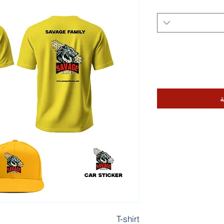
ة
T-shirt