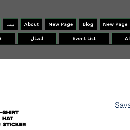
New Page
Blog
New Page
About
بيت
Al
Event List
اتصال
S
Sava