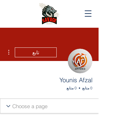
مزيد
تابع
Younis Afzal
0 متابع
0 متابع