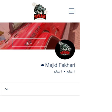
مزيد
تابع
المسؤول
Majid Fakhari
1 متابع
1 متابع
4
+
Marshal